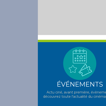
ÉVÉNEMENTS
Actu ciné, avant première, évèneme
découvrez toute l'actualité du cinéma