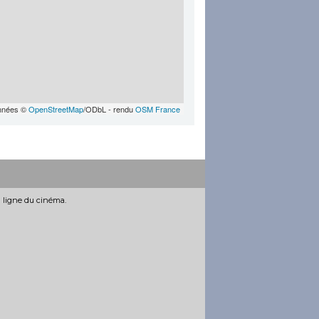
nnées ©
OpenStreetMap
/ODbL - rendu
OSM France
n ligne du cinéma.