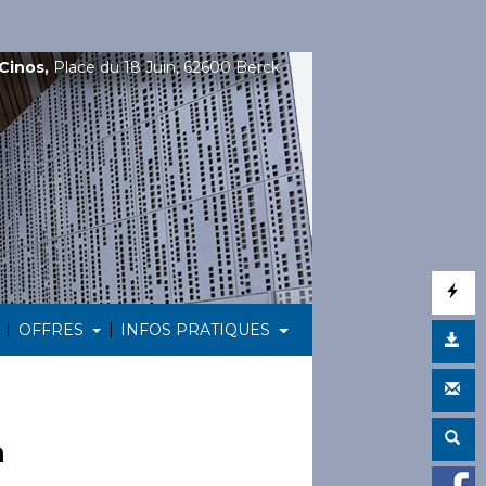
Cinos,
Place du 18 Juin, 62600 Berck
|
|
OFFRES
INFOS PRATIQUES
a