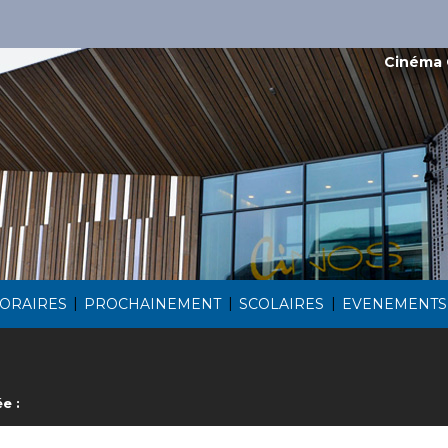
Cinéma 
|
|
|
ORAIRES
PROCHAINEMENT
SCOLAIRES
EVENEMENTS
e :