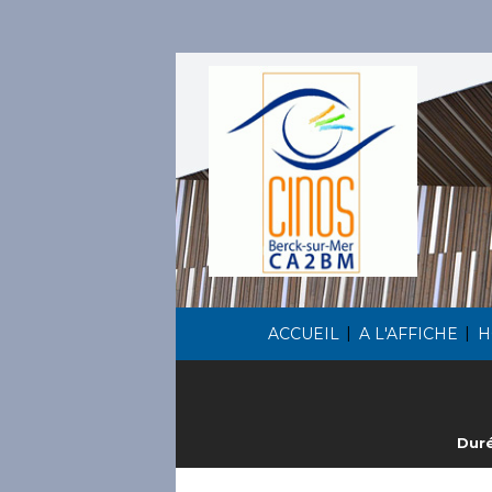
|
|
ACCUEIL
A L'AFFICHE
H
Duré