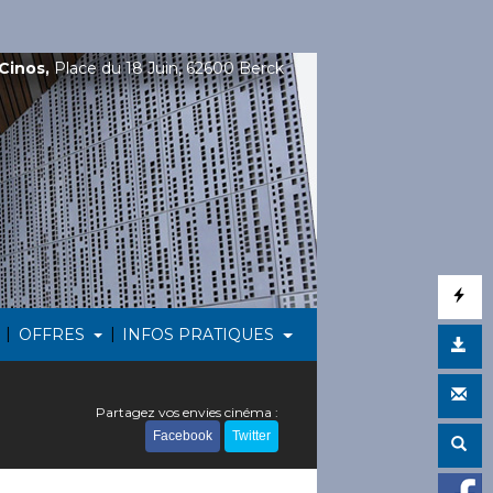
Cinos,
Place du 18 Juin, 62600 Berck
|
|
OFFRES
INFOS PRATIQUES
Partagez vos envies cinéma :
Facebook
Twitter