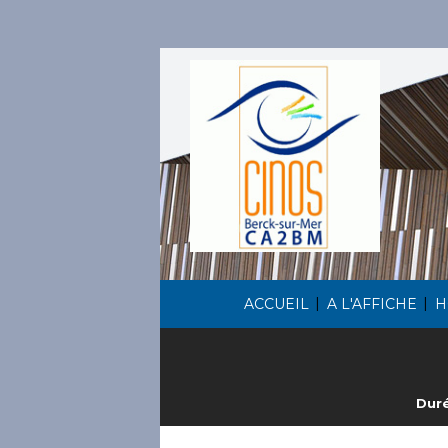
|
|
ACCUEIL
A L'AFFICHE
H
Duré