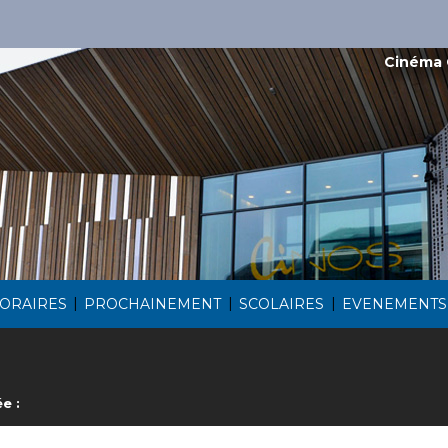
Cinéma 
|
|
|
ORAIRES
PROCHAINEMENT
SCOLAIRES
EVENEMENTS
e :