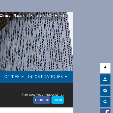
Cinos,
Place du 18 Juin, 62600 Berck
|
|
OFFRES
INFOS PRATIQUES
Partagez vos envies cinéma :
Facebook
Twitter