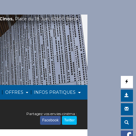
Cinos,
Place du 18 Juin, 62600 Berck
|
|
OFFRES
INFOS PRATIQUES
Partagez vos envies cinéma :
Facebook
Twitter