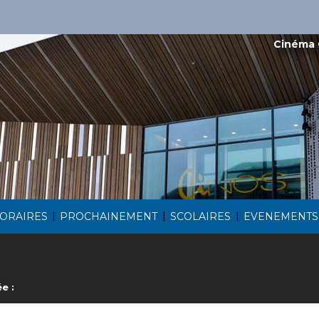
Cinéma 
|
|
|
ORAIRES
PROCHAINEMENT
SCOLAIRES
EVENEMENTS
e :