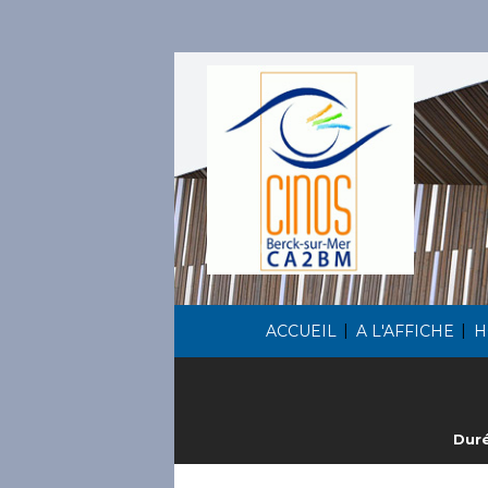
|
|
ACCUEIL
A L'AFFICHE
H
Duré