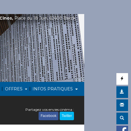
Cinos,
Place du 18 Juin, 62600 Berck
|
|
OFFRES
INFOS PRATIQUES
Partagez vos envies cinéma :
Facebook
Twitter