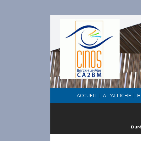
|
|
ACCUEIL
A L'AFFICHE
H
Duré