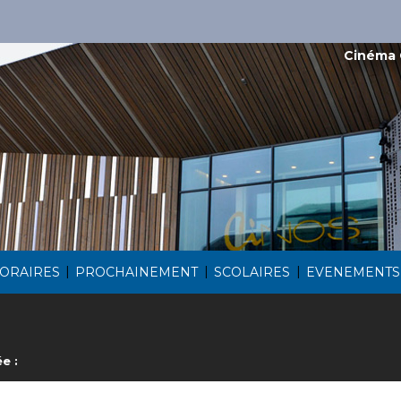
Cinéma 
|
|
|
ORAIRES
PROCHAINEMENT
SCOLAIRES
EVENEMENTS
e :