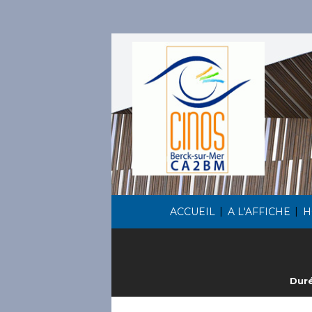
|
|
ACCUEIL
A L'AFFICHE
H
Duré