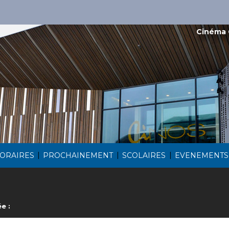
Cinéma 
|
|
|
ORAIRES
PROCHAINEMENT
SCOLAIRES
EVENEMENTS
e :