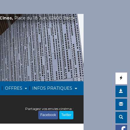
Cinos,
Place du 18 Juin, 62600 Berck
|
|
OFFRES
INFOS PRATIQUES
Partagez vos envies cinéma :
Facebook
Twitter